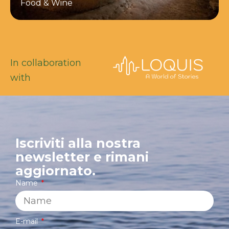
Food & Wine
In collaboration
with
Iscriviti alla nostra
newsletter e rimani
aggiornato.
Name
E-mail