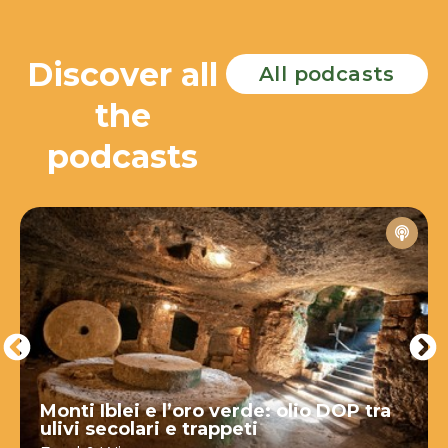
Discover all
All podcasts
the
podcasts
Monti Iblei e l’oro verde: olio DOP tra
ulivi secolari e trappeti