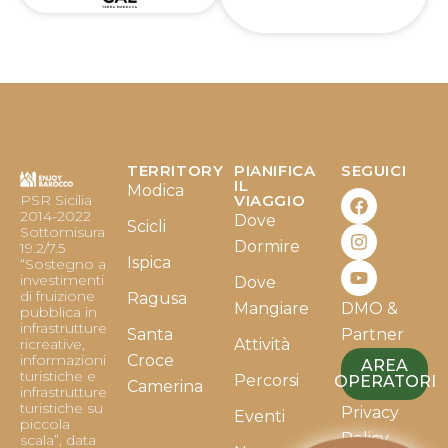
TERRITORY
PIANIFICA
SEGUICI
F
I
Y
IL
Modica
PSR Sicilia
VIAGGIO
a
n
o
2014-2022
Dove
c
s
u
Scicli
Sottomisura
e
t
t
Dormire
19.2/7.5
b
a
u
Ispica
“Sostegno a
o
g
b
investimenti
Dove
o
r
e
di fruizione
Ragusa
Mangiare
DMO &
k
a
pubblica in
infrastrutture
m
Santa
Partner
ricreative,
Attività
informazioni
Croce
AREA
turistiche e
Percorsi
OPERATORI
Camerina
infrastrutture
turistiche su
Privacy
Eventi
piccola
Policy
scala”, data