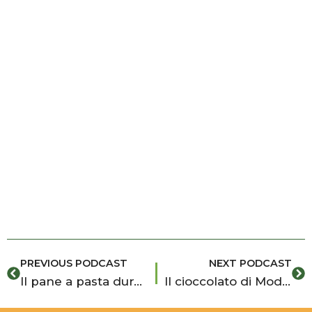
Prev
Ne
PREVIOUS PODCAST
NEXT PODCAST
Il pane a pasta dura degli Iblei, tradizione e sapore senza tempo
Il cioccolato di Modica tra storia, tradizione e riconoscimento IGP