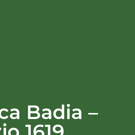
ica Badia –
io 1619