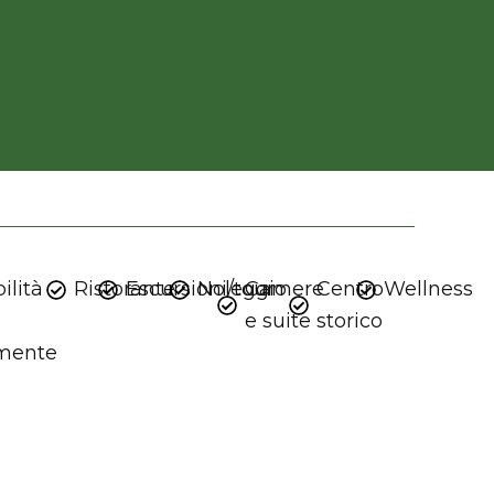
ilità
Ristorante
Escursioni/tour
Noleggio
Camere
Centro
Wellness
e suite
storico
amente