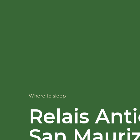
Where to sleep
Relais Ant
San Mauriz