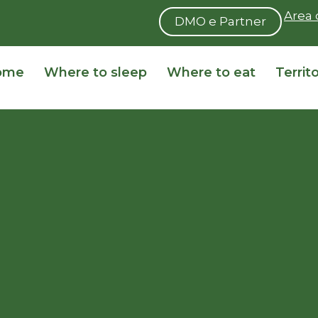
Area 
DMO e Partner
ome
Where to sleep
Where to eat
Territ