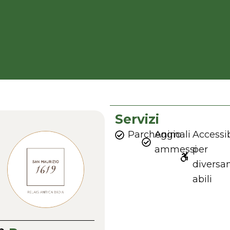
Servizi
Parcheggio
Animali
Accessib
ammessi
per
divers
abili