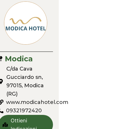
Modica
C/da Cava
Gucciardo sn,
97015, Modica
(RG)
www.modicahotel.com
09321972420
Ottieni
Indicazioni