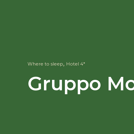
,
Where to sleep
Hotel 4*
Gruppo Mo