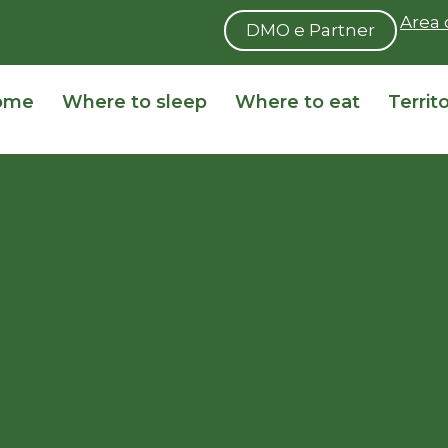
Area 
DMO e Partner
ome
Where to sleep
Where to eat
Territ