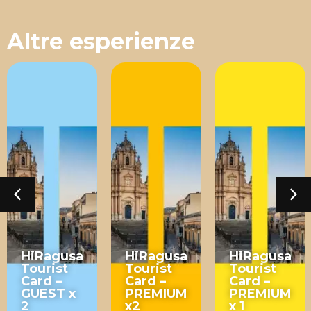
Altre esperienze
HiRagusa
HiRagusa
HiRagusa
Tourist
Tourist
Tourist
Card –
Card –
Card –
GUEST x
PREMIUM
PREMIUM
2
x2
x 1