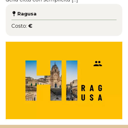
Ragusa
Costo:
€