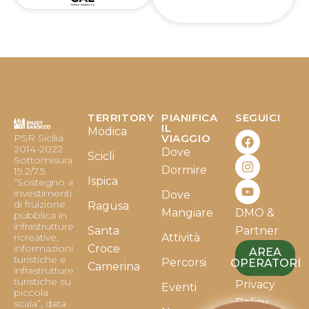
TERRITORY
PIANIFICA
SEGUICI
F
I
Y
IL
Modica
PSR Sicilia
VIAGGIO
a
n
o
2014-2022
Dove
c
s
u
Scicli
Sottomisura
e
t
t
Dormire
19.2/7.5
b
a
u
Ispica
“Sostegno a
o
g
b
investimenti
Dove
o
r
e
di fruizione
Ragusa
Mangiare
DMO &
k
a
pubblica in
infrastrutture
m
Santa
Partner
ricreative,
Attività
informazioni
Croce
AREA
turistiche e
Percorsi
OPERATORI
Camerina
infrastrutture
turistiche su
Privacy
Eventi
piccola
Policy
scala”, data