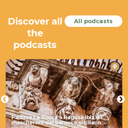
Discover all
All podcasts
the
podcasts
Palazzo La Rocca a Ragusa Ibla e i
mascheroni del barocco siciliano