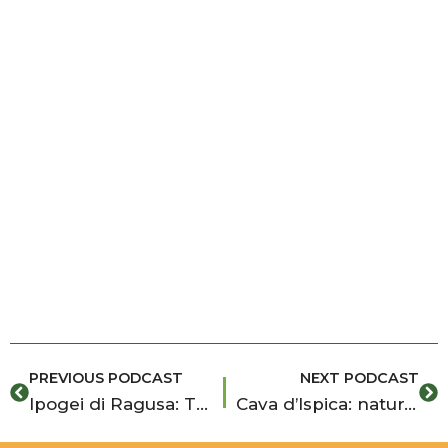
Prev
Ne
PREVIOUS PODCAST
NEXT PODCAST
Ipogei di Ragusa: Trabacche, Cisternazzi e le tombe di Donnafugata
Cava d’Ispica: natura e storia tra grotte, necropoli e paesaggi rupestri