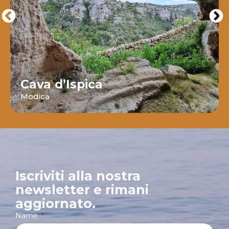
Cava d’Ispica
Modica
Iscriviti alla nostra
newsletter e rimani
aggiornato.
Name