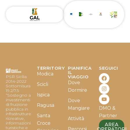
TERRITORY
PIANIFICA
SEGUICI
F
I
Y
IL
Modica
PSR Sicilia
VIAGGIO
a
n
o
2014-2022
Dove
c
s
u
Scicli
Sottomisura
e
t
t
Dormire
19.2/7.5
b
a
u
Ispica
“Sostegno a
o
g
b
investimenti
Dove
o
r
e
di fruizione
Ragusa
Mangiare
DMO &
k
a
pubblica in
infrastrutture
m
Santa
Partner
ricreative,
Attività
informazioni
Croce
AREA
turistiche e
Percorsi
OPERATORI