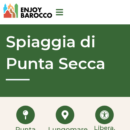
Skip
to
content
Spiaggia di
Punta Secca
Libera,
Punta
Lungomare