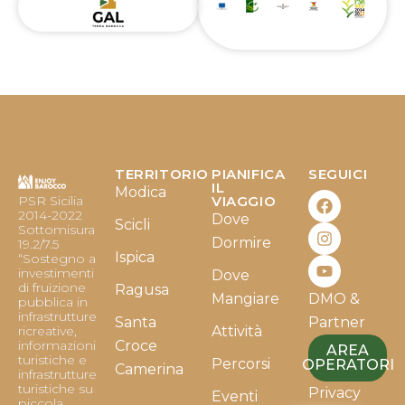
TERRITORIO
PIANIFICA
SEGUICI
F
I
Y
IL
Modica
PSR Sicilia
VIAGGIO
a
n
o
2014-2022
Dove
c
s
u
Scicli
Sottomisura
e
t
t
Dormire
19.2/7.5
b
a
u
Ispica
“Sostegno a
o
g
b
investimenti
Dove
o
r
e
di fruizione
Ragusa
Mangiare
DMO &
k
a
pubblica in
infrastrutture
m
Santa
Partner
ricreative,
Attività
informazioni
Croce
AREA
turistiche e
Percorsi
OPERATORI
Camerina
infrastrutture
turistiche su
Privacy
Eventi
piccola