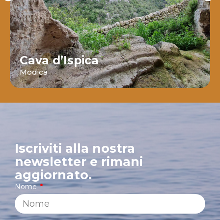
Cava d’Ispica
Modica
Iscriviti alla nostra
newsletter e rimani
aggiornato.
Nome