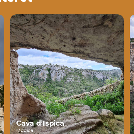
Cava d’Ispica
Modica