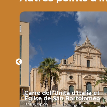
Carrè dell’Unità d’Italia et
Èglise de San Bartolomeo
ava
Ispica,
Ispica