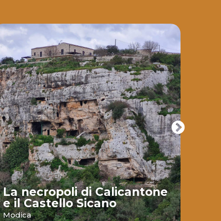
La necropoli di Calicantone
e il Castello Sicano
La 
Modica
Ispic