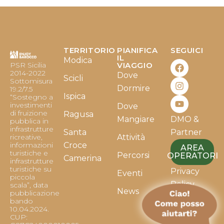
TERRITORIO
PIANIFICA
SEGUICI
F
I
Y
IL
Modica
PSR Sicilia
VIAGGIO
a
n
o
2014-2022
Dove
c
s
u
Scicli
Sottomisura
e
t
t
Dormire
19.2/7.5
b
a
u
Ispica
“Sostegno a
o
g
b
investimenti
Dove
o
r
e
di fruizione
Ragusa
Mangiare
DMO &
k
a
pubblica in
infrastrutture
m
Santa
Partner
ricreative,
Attività
informazioni
Croce
AREA
turistiche e
Percorsi
OPERATORI
Camerina
infrastrutture
turistiche su
Privacy
Eventi
piccola
Policy
scala”, data
News
pubblicazione
bando
Cookie
10.04.2024.
Policy
CUP: