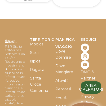
TERRITORIO
PIANIFICA
SEGUICI
F
I
Y
IL
Modica
PSR Sicilia
VIAGGIO
a
n
o
2014-2022
Dove
c
s
u
Scicli
Sottomisura
e
t
t
Dormire
19.2/7.5
b
a
u
Ispica
“Sostegno a
o
g
b
investimenti
Dove
o
r
e
di fruizione
Ragusa
Mangiare
DMO &
k
a
pubblica in
infrastrutture
m
Santa
Partner
ricreative,
Attività
informazioni
Croce
AREA
turistiche e
Percorsi
OPERATORI
Camerina
infrastrutture
turistiche su
Privacy
Eventi
piccola
Policy
scala”, data