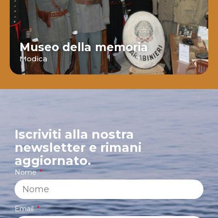
Museo della memoria
Modica
Iscriviti alla nostra
newsletter e rimani
aggiornato.
Nome
Email