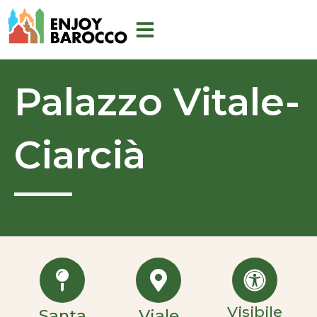
Vai
al
contenuto
Palazzo Vitale-
Ciarcià
Visibile
Santa
Viale