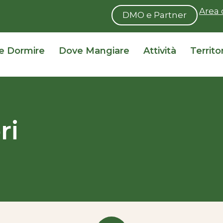
Area 
DMO e Partner
e Dormire
Dove Mangiare
Attività
Territo
ri