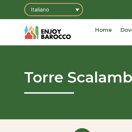
Vai
Italiano
al
contenuto
Home
Dov
Torre Scalamb