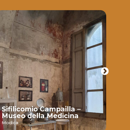
Sifilicomio Campailla –
Mul
Museo della Medicina
gro
Modica
Modi