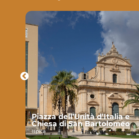
Piazza dell’Unità d’Italia e
Chiesa di San Bartolomeo
nte
Ispica