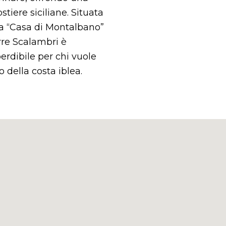
tiere siciliane. Situata
osa “Casa di Montalbano”
orre Scalambri è
erdibile per chi vuole
to della costa iblea.