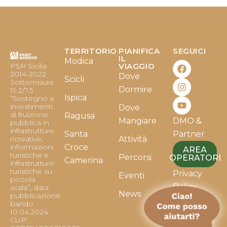
TERRITORIO
PIANIFICA
SEGUICI
F
I
Y
IL
Modica
PSR Sicilia
VIAGGIO
a
n
o
2014-2022
Dove
c
s
u
Scicli
Sottomisura
e
t
t
Dormire
19.2/7.5
b
a
u
Ispica
“Sostegno a
o
g
b
investimenti
Dove
o
r
e
di fruizione
Ragusa
Mangiare
DMO &
k
a
pubblica in
infrastrutture
m
Santa
Partner
ricreative,
Attività
informazioni
Croce
AREA
turistiche e
Percorsi
OPERATORI
Camerina
infrastrutture
turistiche su
Privacy
Eventi
piccola
Policy
scala”, data
News
pubblicazione
bando
Cookie
10.04.2024.
Policy
CUP: