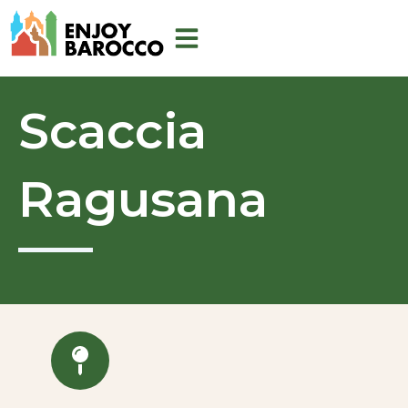
Vai
al
contenuto
Scaccia
Ragusana