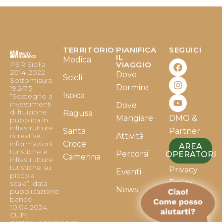
TERRITORIO
PIANIFICA
SEGUICI
F
I
Y
IL
Modica
PSR Sicilia
VIAGGIO
a
n
o
2014-2022
Dove
c
s
u
Scicli
Sottomisura
e
t
t
Dormire
19.2/7.5
b
a
u
Ispica
“Sostegno a
o
g
b
investimenti
Dove
o
r
e
di fruizione
Ragusa
Mangiare
DMO &
k
a
pubblica in
infrastrutture
m
Santa
Partner
ricreative,
Attività
informazioni
Croce
AREA
turistiche e
Percorsi
OPERATORI
Camerina
infrastrutture
turistiche su
Privacy
Eventi
piccola
Policy
scala”, data
News
pubblicazione
bando
Cookie
10.04.2024.
Policy
CUP: