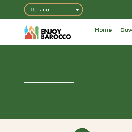
Vai
Italiano
al
contenuto
Home
Dov