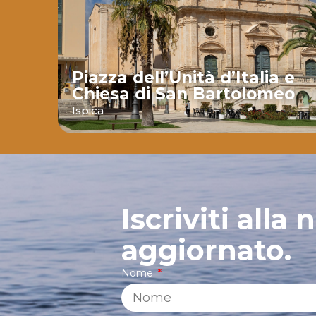
Piazza dell’Unità d’Italia e
Chiesa di San Bartolomeo
nte
Ispica
Iscriviti alla
aggiornato.
Nome