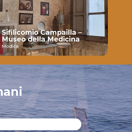
Sifilicomio Campailla –
Mul
Museo della Medicina
gro
Modica
Modi
mani