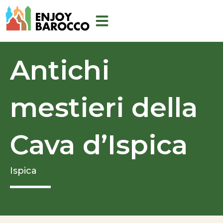
Vai
al
contenuto
Antichi
mestieri della
Cava d’Ispica
Ispica