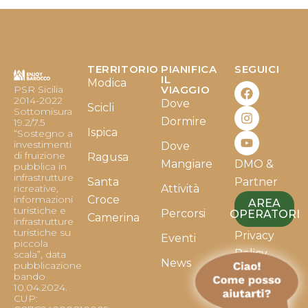
TERRITORIO
PIANIFICA
SEGUICI
F
I
Y
IL
Modica
PSR Sicilia
VIAGGIO
a
n
o
2014-2022
Dove
c
s
u
Scicli
Sottomisura
e
t
t
Dormire
19.2/7.5
b
a
u
Ispica
“Sostegno a
o
g
b
investimenti
Dove
o
r
e
di fruizione
Ragusa
Mangiare
DMO &
k
a
pubblica in
infrastrutture
m
Santa
Partner
ricreative,
Attività
informazioni
Croce
AREA
turistiche e
Percorsi
OPERATORI
Camerina
infrastrutture
turistiche su
Privacy
Eventi
piccola
Policy
scala”, data
News
pubblicazione
bando
Cookie
10.04.2024.
Policy
CUP: