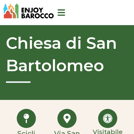
Vai
al
contenuto
Chiesa di San
Bartolomeo
Visitabile
Scicli
Via San