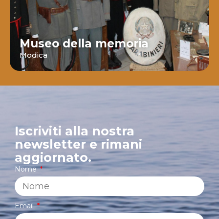
Museo della memoria
Modica
Iscriviti alla nostra
newsletter e rimani
aggiornato.
Nome
Email