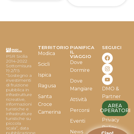
TERRITORIO
PIANIFICA
SEGUICI
F
I
Y
IL
Modica
PSR Sicilia
VIAGGIO
a
n
o
2014-2022
Dove
c
s
u
Scicli
Sottomisura
e
t
t
Dormire
19.2/7.5
b
a
u
Ispica
“Sostegno a
o
g
b
investimenti
Dove
o
r
e
di fruizione
Ragusa
Mangiare
DMO &
k
a
pubblica in
infrastrutture
m
Santa
Partner
ricreative,
Attività
informazioni
Croce
AREA
turistiche e
Percorsi
OPERATORI
Camerina
infrastrutture
turistiche su
Privacy
Eventi
piccola
Policy
scala”, data
News
pubblicazione