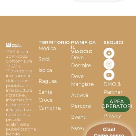
TERRITORIO
PIANIFICA
SEGUICI
F
I
Y
IL
Modica
PSR Sicilia
VIAGGIO
a
n
o
2014-2022
Dove
c
s
u
Scicli
Sottomisura
e
t
t
Dormire
19.2/7.5
b
a
u
Ispica
“Sostegno a
o
g
b
investimenti
Dove
o
r
e
di fruizione
Ragusa
Mangiare
DMO &
k
a
pubblica in
infrastrutture
m
Santa
Partner
ricreative,
Attività
informazioni
Croce
AREA
turistiche e
Percorsi
OPERATORI
Camerina
infrastrutture
turistiche su
Privacy
Eventi
piccola
Policy
scala”, data
News
pubblicazione
bando
Cookie