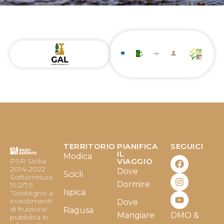
TERRITORIO
PIANIFICA
SEGUICI
F
I
Y
IL
Modica
PSR Sicilia
VIAGGIO
a
n
o
2014-2022
Dove
c
s
u
Scicli
Sottomisura
e
t
t
Dormire
19.2/7.5
b
a
u
Ispica
“Sostegno a
o
g
b
investimenti
Dove
o
r
e
di fruizione
Ragusa
Mangiare
DMO &
k
a
pubblica in