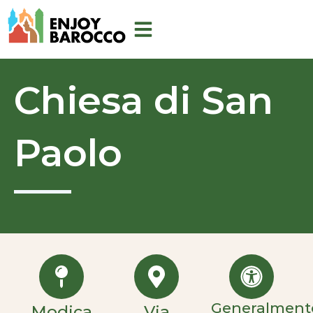
Vai
al
contenuto
Chiesa di San
Paolo
Generalment
Modica
Via