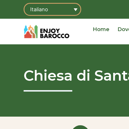
Vai
Italiano
al
contenuto
Home
Dov
Chiesa di Sant