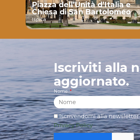
Piazza dell’Unità d’Italia e
Chiesa di San Bartolomeo
nte
Ispica
Iscriviti alla
aggiornato.
Nome
Iscrivendomi alla newsletter 
Privacy Policy