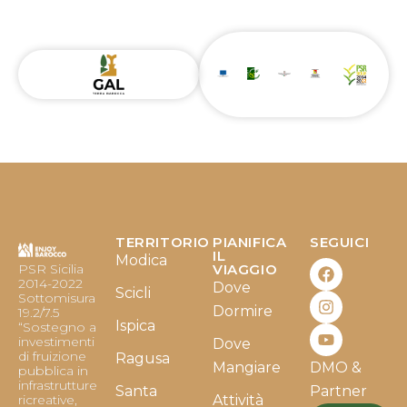
TERRITORIO
PIANIFICA
SEGUICI
F
I
Y
IL
Modica
PSR Sicilia
VIAGGIO
a
n
o
2014-2022
Dove
c
s
u
Scicli
Sottomisura
e
t
t
Dormire
19.2/7.5
b
a
u
Ispica
“Sostegno a
o
g
b
investimenti
Dove
o
r
e
di fruizione
Ragusa
Mangiare
DMO &
k
a
pubblica in
infrastrutture
m
Santa
Partner
ricreative,
Attività