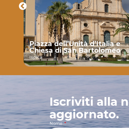
Piazza dell’Unità d’Italia e
Chiesa di San Bartolomeo
nte
Ispica
Iscriviti alla
aggiornato.
Nome