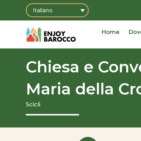
Vai
Italiano
al
contenuto
Home
Dov
Chiesa e Conv
Maria della Cr
Scicli