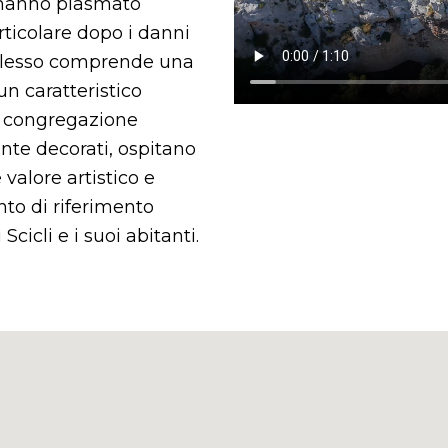
 hanno plasmato
rticolare dopo i danni
mplesso comprende una
n caratteristico
la congregazione
mente decorati, ospitano
 valore artistico e
to di riferimento
 Scicli e i suoi abitanti.