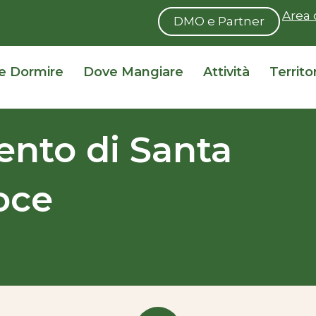
Area 
DMO e Partner
e Dormire
Dove Mangiare
Attività
Territo
ento di Santa
oce