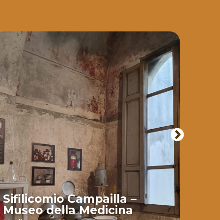
Sifilicomio Campailla –
Mul
Museo della Medicina
gro