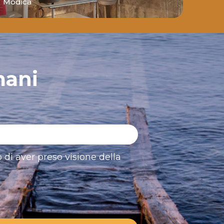
Modica
Modi
mani
 di aver preso visione della