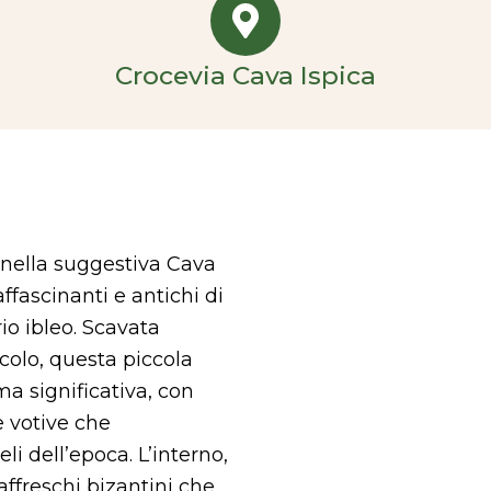
Crocevia Cava Ispica
a nella suggestiva Cava
ffascinanti e antichi di
rio ibleo. Scavata
secolo, questa piccola
a significativa, con
e votive che
i dell’epoca. L’interno,
affreschi bizantini che