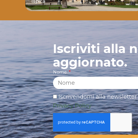
nte
Ispica
Iscriviti alla
aggiornato.
Nome
Iscrivendomi alla newsletter 
Privacy Policy