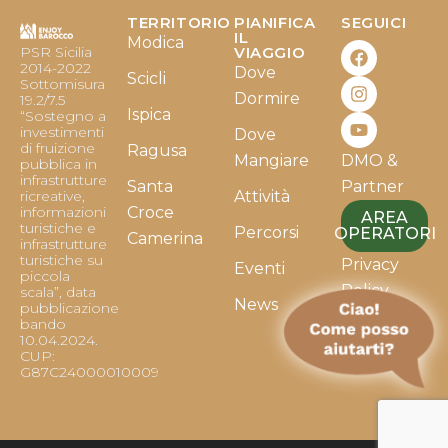
TERRITORIO
PIANIFICA
SEGUICI
F
I
Y
IL
Modica
PSR Sicilia
VIAGGIO
a
n
o
2014-2022
Dove
c
s
u
Scicli
Sottomisura
e
t
t
Dormire
19.2/7.5
b
a
u
Ispica
“Sostegno a
o
g
b
investimenti
Dove
o
r
e
di fruizione
Ragusa
Mangiare
DMO &
k
a
pubblica in
infrastrutture
m
Santa
Partner
ricreative,
Attività
informazioni
Croce
AREA
turistiche e
Percorsi
OPERATORI
Camerina
infrastrutture
turistiche su
Privacy
Eventi
piccola
Policy
scala”, data
News
pubblicazione
bando
Cookie
10.04.2024.
Policy
CUP:
G87C24000010009