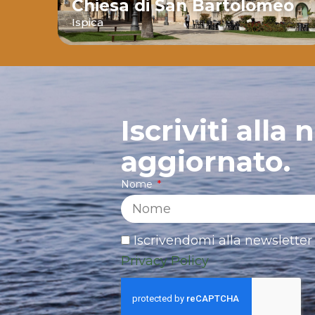
Chiesa di San Bartolomeo
nte
Ispica
Iscriviti alla
aggiornato.
Nome
Iscrivendomi alla newsletter 
Privacy Policy