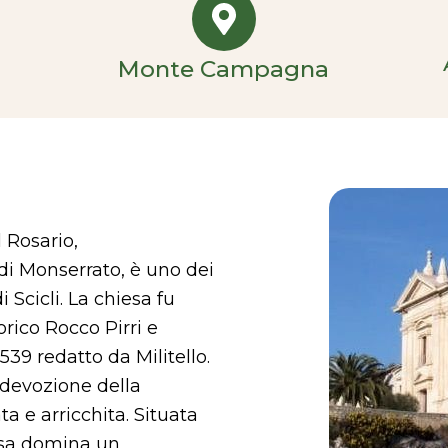
Monte Campagna
 Rosario,
i Monserrato, è uno dei
i Scicli. La chiesa fu
orico Rocco Pirri e
39 redatto da Militello.
a devozione della
ta e arricchita. Situata
esa domina un