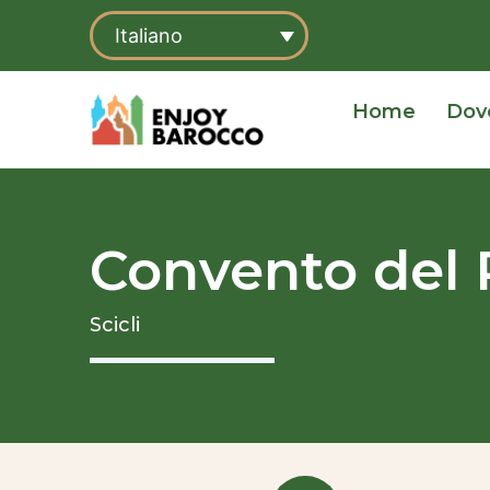
Vai
Italiano
al
contenuto
Home
Dov
Convento del 
Scicli