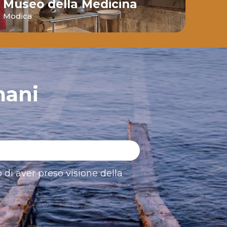
Museo della Medicina
gro
Modica
Modi
mani
 di aver preso visione della