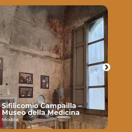
Sifilicomio Campailla –
Mul
Museo della Medicina
gro
Modica
Modi