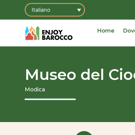
Vai
Italiano
al
contenuto
Home
Dov
Museo del Cio
Modica