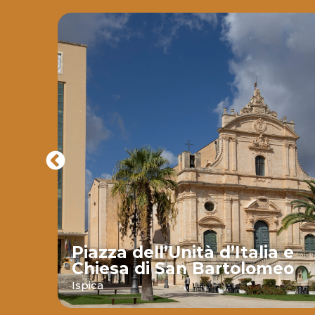
Piazza dell’Unità d’Italia e
Chiesa di San Bartolomeo
nte
Ispica