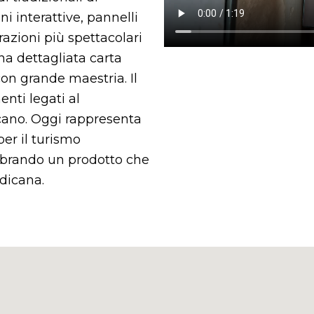
ni interattive, pannelli
trazioni più spettacolari
una dettagliata carta
con grande maestria. Il
nti legati al
cano. Oggi rappresenta
er il turismo
lebrando un prodotto che
odicana.