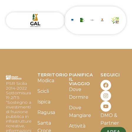
TERRITORIO
PIANIFICA
SEGUICI
F
I
Y
IL
Modica
PSR Sicilia
VIAGGIO
a
n
o
2014-2022
Dove
c
s
u
Scicli
Sottomisura
e
t
t
Dormire
19.2/7.5
b
a
u
Ispica
“Sostegno a
o
g
b
investimenti
Dove
o
r
e
di fruizione
Ragusa
Mangiare
DMO &
k
a
pubblica in
infrastrutture
m
Santa
Partner
ricreative,
Attività
informazioni
Croce