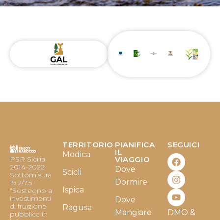
TERRITORIO
PIANIFICA
SEGUICI
F
I
Y
IL
Modica
PSR Sicilia
VIAGGIO
a
n
o
2014-2022
Dove
c
s
u
Scicli
Sottomisura
e
t
t
Dormire
19.2/7.5
b
a
u
Ispica
“Sostegno a
o
g
b
investimenti
Dove
o
r
e
di fruizione
Ragusa
Mangiare
DMO &
k
a
pubblica in