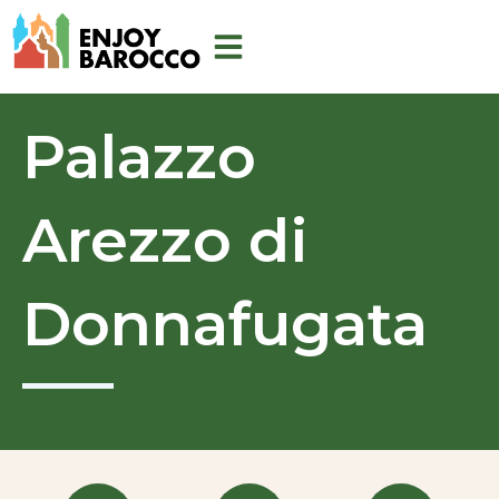
Vai
al
contenuto
Palazzo
Arezzo di
Donnafugata