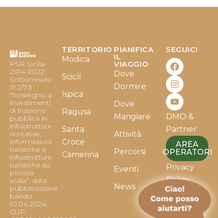
TERRITORIO
PIANIFICA
SEGUICI
F
I
Y
IL
Modica
PSR Sicilia
VIAGGIO
a
n
o
2014-2022
Dove
c
s
u
Scicli
Sottomisura
e
t
t
Dormire
19.2/7.5
b
a
u
Ispica
“Sostegno a
o
g
b
investimenti
Dove
o
r
e
di fruizione
Ragusa
Mangiare
DMO &
k
a
pubblica in
infrastrutture
m
Santa
Partner
ricreative,
Attività
informazioni
Croce
AREA
turistiche e
Percorsi
OPERATORI
Camerina
infrastrutture
turistiche su
Privacy
Eventi
piccola
Policy
scala”, data
News
pubblicazione
bando
Cookie
10.04.2024.
Policy
CUP: