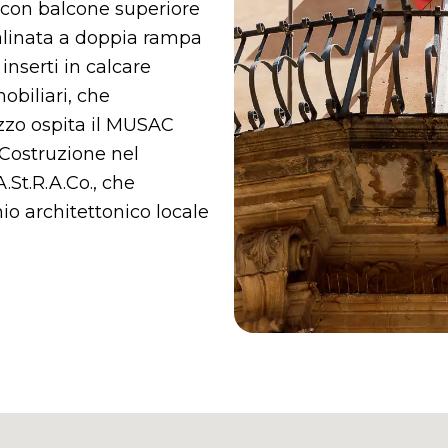
e con balcone superiore
scalinata a doppia rampa
nserti in calcare
obiliari, che
azzo ospita il MUSAC
 Costruzione nel
.St.R.A.Co., che
o architettonico locale