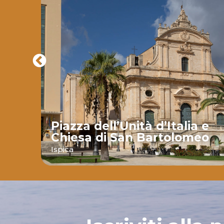
Piazza dell’Unità d’Italia e
Chiesa di San Bartolomeo
nte
Ispica