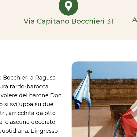
A
Via Capitano Bocchieri 31
o Bocchieri a Ragusa
tura tardo-barocca
per volere del barone Don
io si sviluppa su due
i, arricchita da otto
ce, ciascuno decorato
quotidiana. L’ingresso