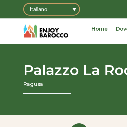
Vai
Italiano
al
contenuto
Home
Dov
Palazzo La Ro
Ragusa