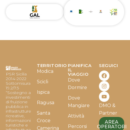
TERRITORIO
PIANIFICA
SEGUICI
F
I
Y
IL
Modica
PSR Sicilia
VIAGGIO
a
n
o
2014-2022
Dove
c
s
u
Scicli
Sottomisura
e
t
t
Dormire
19.2/7.5
b
a
u
Ispica
“Sostegno a
o
g
b
investimenti
Dove
o
r
e
di fruizione
Ragusa
Mangiare
DMO &
k
a
pubblica in
infrastrutture
m
Santa
Partner
ricreative,
Attività
informazioni
Croce
AREA
turistiche e
Percorsi
OPERATORI
Camerina
infrastrutture