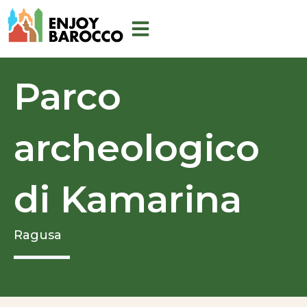
Vai
al
contenuto
Parco
archeologico
di Kamarina
Ragusa