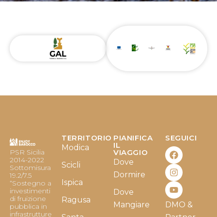
TERRITORIO
PIANIFICA
SEGUICI
F
I
Y
IL
Modica
PSR Sicilia
VIAGGIO
a
n
o
2014-2022
Dove
c
s
u
Scicli
Sottomisura
e
t
t
Dormire
19.2/7.5
b
a
u
Ispica
“Sostegno a
o
g
b
investimenti
Dove
o
r
e
di fruizione
Ragusa
Mangiare
DMO &
k
a
pubblica in
infrastrutture
m