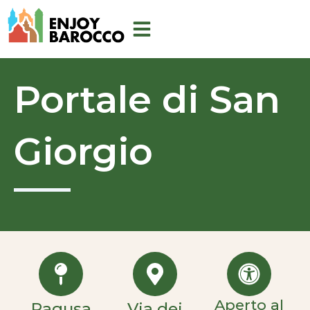
Vai
al
contenuto
Portale di San
Giorgio
Aperto al
Ragusa
Via dei