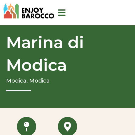
Aller
au
contenu
Marina di
Modica
Modica,
Modica