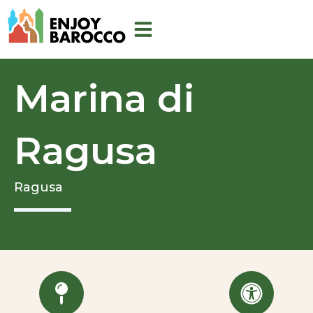
Vai
al
contenuto
Marina di
Ragusa
Ragusa