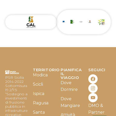
TERRITORIO
PIANIFICA
SEGUICI
F
I
Y
IL
Modica
PSR Sicilia
VIAGGIO
a
n
o
2014-2022
Dove
c
s
u
Scicli
Sottomisura
e
t
t
Dormire
19.2/7.5
b
a
u
Ispica
“Sostegno a
o
g
b
investimenti
Dove
o
r
e
di fruizione
Ragusa
Mangiare
DMO &
k
a
pubblica in
infrastrutture
m
Santa
Partner
ricreative,
Attività